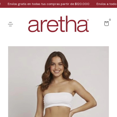
s gratis en todas tus compras partir de $120.000
Envíos a todo el país!
0