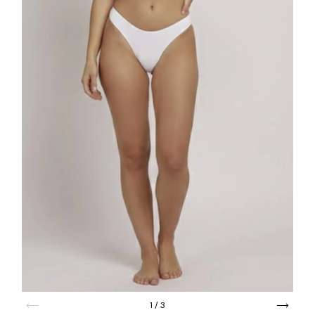
1
/
3