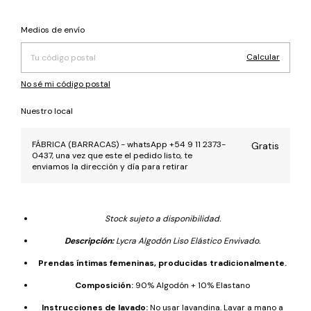
Cambiar CP
Entregas para el CP:
Medios de envío
Calcular
No sé mi código postal
Nuestro local
FÁBRICA (BARRACAS) - whatsApp +54 9 11 2373-
Gratis
0437, una vez que este el pedido listo, te
enviamos la dirección y día para retirar
Stock sujeto a disponibilidad.
Descripción:
Lycra Algodón Liso Elástico Envivado.
Prendas íntimas femeninas, producidas tradicionalmente.
Composición:
90% Algodón + 10% Elastano
Instrucciones de lavado:
No usar lavandina. Lavar a mano a