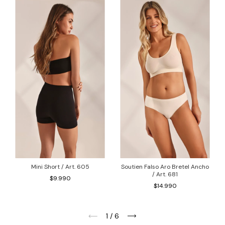
Mini Short / Art. 605
Soutien Falso Aro Bretel Ancho
/ Art. 681
$9.990
$14.990
1
/
6