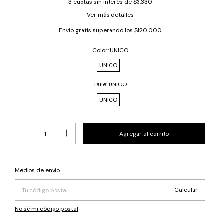
3
cuotas sin interés de
$3.330
Ver más detalles
Envío gratis
superando los
$120.000
Color:
UNICO
UNICO
Talle:
UNICO
UNICO
Cambiar CP
Entregas para el CP:
Medios de envío
Calcular
No sé mi código postal