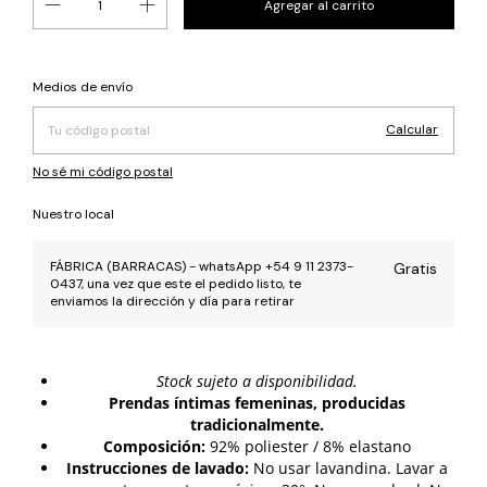
Cambiar CP
Entregas para el CP:
Medios de envío
Calcular
No sé mi código postal
Nuestro local
FÁBRICA (BARRACAS) - whatsApp +54 9 11 2373-
Gratis
0437, una vez que este el pedido listo, te
enviamos la dirección y día para retirar
Stock sujeto a disponibilidad.
Prendas íntimas femeninas, producidas
tradicionalmente.
Composición:
92% poliester / 8% elastano
Instrucciones de lavado:
No usar lavandina. Lavar a