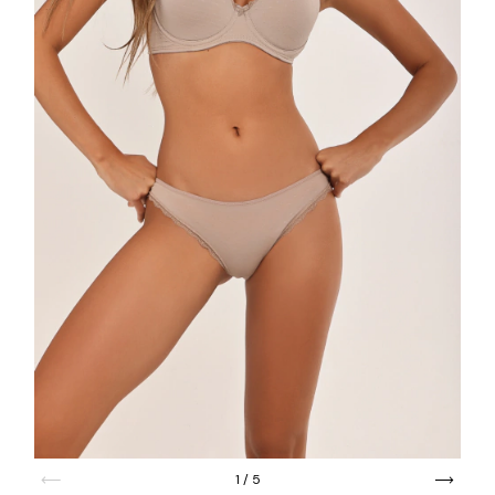
1
/
5