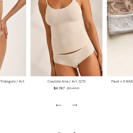
riángulo / Art.
Coulote Aria / Art. 1273
Pack x 3 NAID
$4.767
$9.450