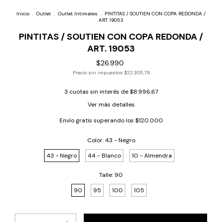
Inicio
.
Outlet
.
Outlet Intimates
.
PINTITAS / SOUTIEN CON COPA REDONDA /
ART. 19053
PINTITAS / SOUTIEN CON COPA REDONDA /
ART. 19053
$26.990
Precio sin impuestos
$22.305,79
3
cuotas sin interés de
$8.996,67
Ver más detalles
Envío gratis
superando los
$120.000
Color:
43 - Negro
43 - Negro
44 - Blanco
10 - Almendra
Talle:
90
90
95
100
105